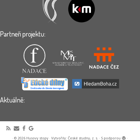
Partneři projektu:
Aktuálně:
·
© 2026
Husovy stopy
·
Vytvořily:
České studny, z. s.
·
S podporou
·