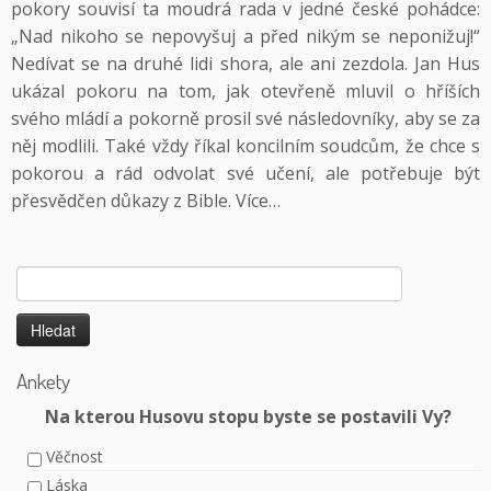
pokory souvisí ta moudrá rada v jedné české pohádce:
„Nad nikoho se nepovyšuj a před nikým se neponižuj!“
Nedívat se na druhé lidi shora, ale ani zezdola. Jan Hus
ukázal pokoru na tom, jak otevřeně mluvil o hříších
svého mládí a pokorně prosil své následovníky, aby se za
něj modlili. Také vždy říkal koncilním soudcům, že chce s
pokorou a rád odvolat své učení, ale potřebuje být
přesvědčen důkazy z Bible.
Více…
Vyhledávání
Ankety
Na kterou Husovu stopu byste se postavili Vy?
Věčnost
Láska