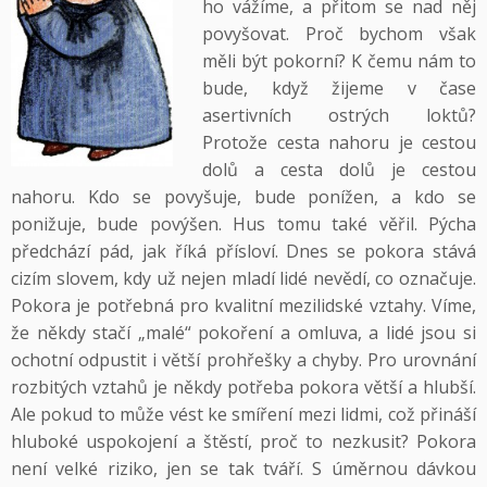
ho vážíme, a přitom se nad něj
povyšovat. Proč bychom však
měli být pokorní? K čemu nám to
bude, když žijeme v čase
asertivních ostrých loktů?
Protože cesta nahoru je cestou
dolů a cesta dolů je cestou
nahoru. Kdo se povyšuje, bude ponížen, a kdo se
ponižuje, bude povýšen. Hus tomu také věřil. Pýcha
předchází pád, jak říká přísloví. Dnes se pokora stává
cizím slovem, kdy už nejen mladí lidé nevědí, co označuje.
Pokora je potřebná pro kvalitní mezilidské vztahy. Víme,
že někdy stačí „malé“ pokoření a omluva, a lidé jsou si
ochotní odpustit i větší prohřešky a chyby. Pro urovnání
rozbitých vztahů je někdy potřeba pokora větší a hlubší.
Ale pokud to může vést ke smíření mezi lidmi, což přináší
hluboké uspokojení a štěstí, proč to nezkusit? Pokora
není velké riziko, jen se tak tváří. S úměrnou dávkou