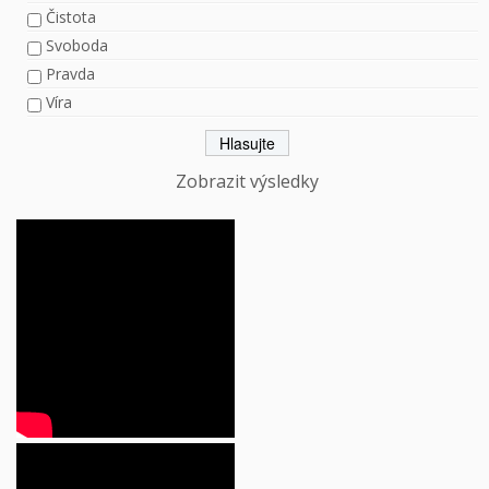
Čistota
Svoboda
Pravda
Víra
Zobrazit výsledky