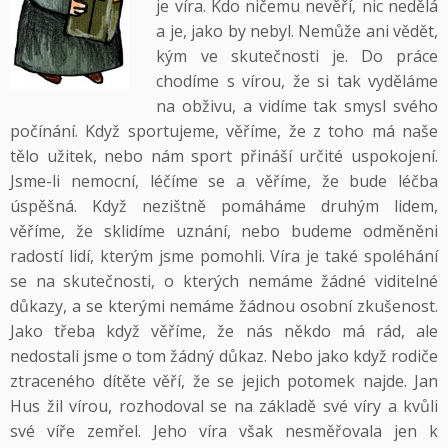
je víra. Kdo ničemu nevěří, nic nedělá
a je, jako by nebyl. Nemůže ani vědět,
kým ve skutečnosti je. Do práce
chodíme s vírou, že si tak vyděláme
na obživu, a vidíme tak smysl svého
počínání. Když sportujeme, věříme, že z toho má naše
tělo užitek, nebo nám sport přináší určité uspokojení.
Jsme-li nemocní, léčíme se a věříme, že bude léčba
úspěšná. Když nezištně pomáháme druhým lidem,
věříme, že sklidíme uznání, nebo budeme odměněni
radostí lidí, kterým jsme pomohli. Víra je také spoléhání
se na skutečnosti, o kterých nemáme žádné viditelné
důkazy, a se kterými nemáme žádnou osobní zkušenost.
Jako třeba když věříme, že nás někdo má rád, ale
nedostali jsme o tom žádný důkaz. Nebo jako když rodiče
ztraceného dítěte věří, že se jejich potomek najde. Jan
Hus žil vírou, rozhodoval se na základě své víry a kvůli
své víře zemřel. Jeho víra však nesměřovala jen k