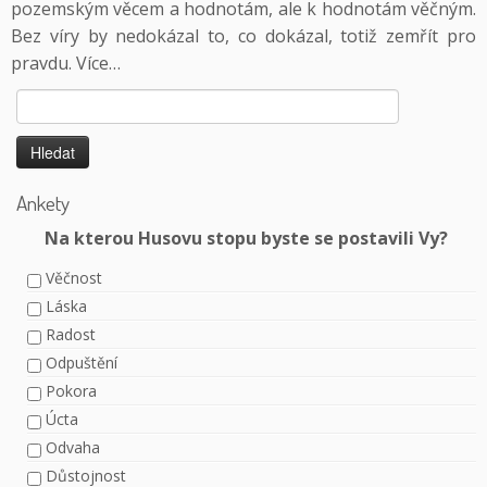
pozemským věcem a hodnotám, ale k hodnotám věčným.
Bez víry by nedokázal to, co dokázal, totiž zemřít pro
pravdu.
Více…
Vyhledávání
Ankety
Na kterou Husovu stopu byste se postavili Vy?
Věčnost
Láska
Radost
Odpuštění
Pokora
Úcta
Odvaha
Důstojnost